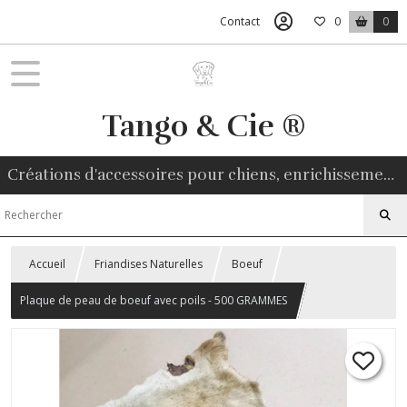
Contact
0
0
Tango & Cie ®
Créations d'accessoires pour chiens, enrichissement environnemental, friandises naturelles
Accueil
Friandises Naturelles
Boeuf
Plaque de peau de boeuf avec poils - 500 GRAMMES