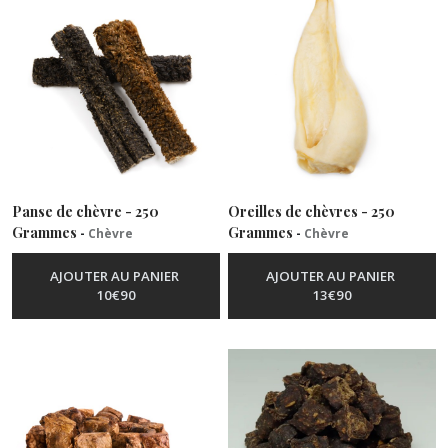
Chèvre
(5)
Lapin
(9)
Poisson
Panse de chèvre - 250
Oreilles de chèvres - 250
(26)
Grammes
Grammes
-
Chèvre
-
Chèvre
AJOUTER AU PANIER
AJOUTER AU PANIER
Porc
10
€
90
13
€
90
(13)
Sauvage
(18)
Végétarien