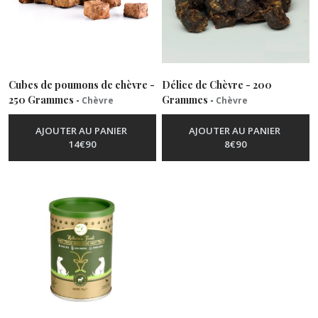
(9)
Veau
(4)
Cubes de poumons de chèvre -
Délice de Chèvre - 200
250 Grammes
Grammes
-
Chèvre
-
Chèvre
Volaille
(34)
AJOUTER AU PANIER
AJOUTER AU PANIER
14
€
90
8
€
90
Compléments
alimentaires
(5)
Récompenses
(3)
Afficher
les