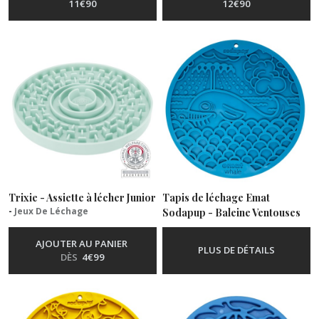
11
€
90
12
€
90
Trixie - Assiette à lécher Junior
Tapis de léchage Emat
-
Jeux De Léchage
Sodapup - Baleine Ventouses
-
Jeux De Léchage
AJOUTER AU PANIER
PLUS DE DÉTAILS
DÈS
4
€
99