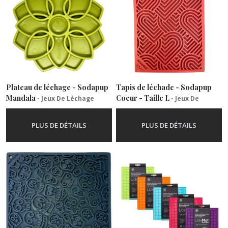
Plateau de léchage - Sodapup
Tapis de léchade - Sodapup
Mandala
Coeur - Taille L
-
Jeux De Léchage
-
Jeux De
Léchage
PLUS DE DÉTAILS
PLUS DE DÉTAILS