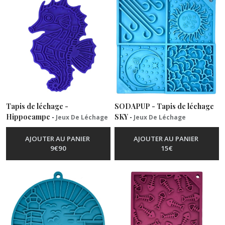
Jeux
de
léchage
(43)
Peluches
(21)
Tapis de léchage -
SODAPUP - Tapis de léchage
Hippocampe
SKY
-
Jeux De Léchage
-
Jeux De Léchage
Jeux
de
Fouille
AJOUTER AU PANIER
AJOUTER AU PANIER
(2)
9
€
90
15
€
Tugs
(22)
Jeux
d'interaction