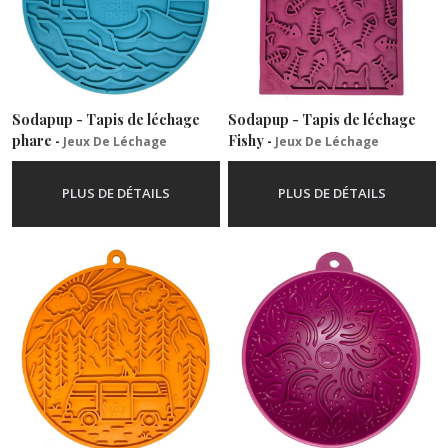
(1)
Jeux
de
mastication
Sodapup - Tapis de léchage
Sodapup - Tapis de léchage
(9)
phare
Fishy
-
Jeux De Léchage
-
Jeux De Léchage
Gamelles
PLUS DE DÉTAILS
PLUS DE DÉTAILS
anti
glouton
(4)
Afficher
les
résultats