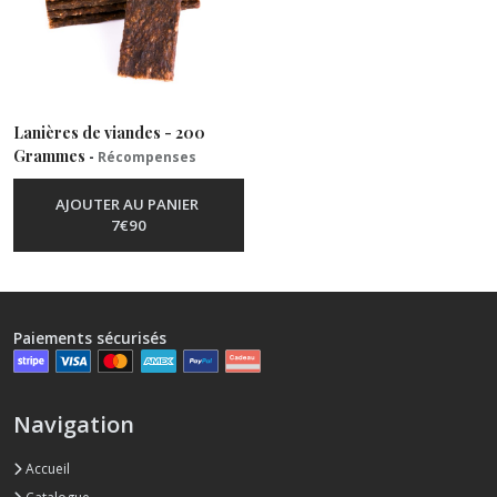
(9)
Veau
(4)
Lanières de viandes - 200
Grammes
-
Récompenses
Volaille
(34)
AJOUTER AU PANIER
7
€
90
Compléments
alimentaires
(5)
Paiements sécurisés
Récompenses
(3)
Navigation
Afficher
Accueil
les