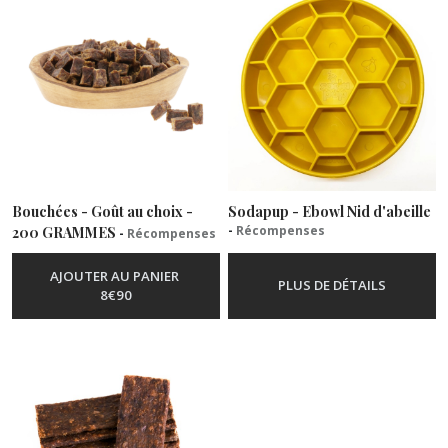
Chèvre
(5)
Lapin
(9)
Poisson
Bouchées - Goût au choix -
Sodapup - Ebowl Nid d'abeille
(26)
-
Récompenses
200 GRAMMES
-
Récompenses
AJOUTER AU PANIER
Porc
PLUS DE DÉTAILS
8
€
90
(13)
Sauvage
(18)
Végétarien