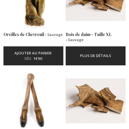
(9)
Veau
(4)
Oreilles de Chevreuil
Bois de daim - Taille XL
-
Sauvage
-
Sauvage
Volaille
(34)
AJOUTER AU PANIER
PLUS DE DÉTAILS
DÈS
1
€
90
Compléments
alimentaires
(5)
Récompenses
(3)
Afficher
les