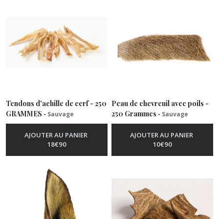
Chèvre
(5)
Lapin
(9)
Poisson
Tendons d'achille de cerf - 250
Peau de chevreuil avec poils -
(26)
GRAMMES
250 Grammes
-
Sauvage
-
Sauvage
AJOUTER AU PANIER
AJOUTER AU PANIER
Porc
18
€
90
10
€
90
(13)
Sauvage
(18)
Végétarien