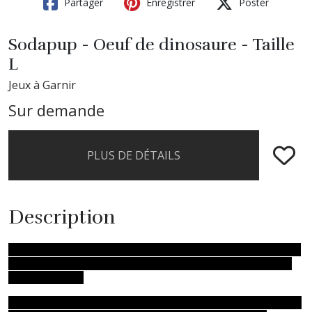
Partager
Enregistrer
Poster
Sodapup - Oeuf de dinosaure - Taille
L
Jeux à Garnir
Sur demande
PLUS DE DÉTAILS
Description
JOUET À MÂCHER DURABLE: Le distributeur de friandises aux œufs
Dino est conçu pour résister aux abus de la plupart des chiens à
mâcher puissant.
DISTRIBUE DES GÂTERIES: Aidez votre chien à combattre l’ennui en