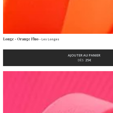
Longe - Orange Fluo
-
Les Longes
AJOUTER AU PANIER
DÈS
25
€