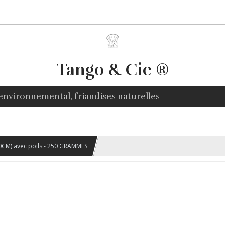
Tango & Cie ®
environnemental, friandises naturelles
0CM) avec poils - 250 GRAMMES